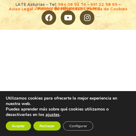
LATE Asturias – Tel:
984 08 92 76
–
661 22 98 69
–
latecoordina@lateasturias.org
Aviso Legal
–
Política de Privacidad
–
Política de Cookies
Utilizamos cookies para ofrecerte la mejor experiencia en
nuestra web.
Puedes aprender más sobre qué cookies utilizamos o
desactivarlas en los
ajustes
.
Aceptar
Rechazar
Configurar